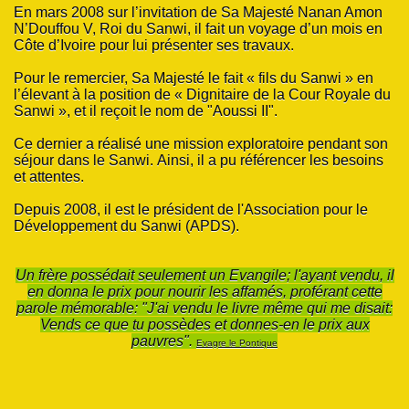
En mars 2008 sur l’invitation de Sa Majesté Nanan Amon
N’Douffou V, Roi du Sanwi, il fait un voyage d’un mois en
MAJESTÉ
Côte d’Ivoire pour lui présenter ses travaux.
-DAME DU SANWI
Pour le remercier, Sa Majesté le fait « fils du Sanwi » en
l’élevant à la position de « Dignitaire de la Cour Royale du
Sanwi », et il reçoit le nom de "Aoussi II".
Ce dernier a réalisé une mission exploratoire pendant son
BO
séjour dans le Sanwi.
Ainsi, il a pu référencer les besoins
et attentes.
Depuis 2008, il est le président de l'Association pour le
Développement du Sanwi (APDS).
lture, de la tradition et de la solidarité dans le Sanwi»
Un frère possédait seulement un Evangile; l'ayant vendu, il
en donna le prix pour nourir les affamés, proférant cette
parole mémorable: "J'ai vendu le livre même qui me disait:
Vends ce que tu possèdes et donnes-en le prix aux
pauvres".
Evagre le Pontique