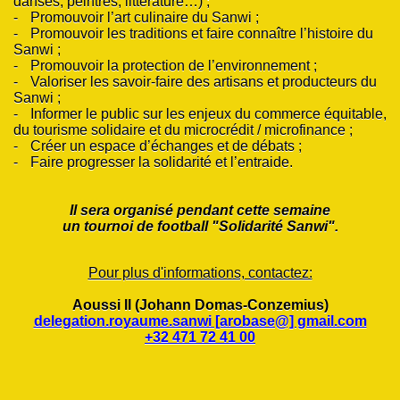
danses, peintres, littérature…) ;
-
Promouvoir l’art culinaire du Sanwi ;
-
Promouvoir les traditions et faire connaître l’histoire du
MAJESTÉ
Sanwi ;
-
Promouvoir la protection de l’environnement ;
-DAME DU SANWI
-
Valoriser les savoir-faire des artisans et producteurs du
Sanwi ;
-
Informer le public sur les enjeux du commerce équitable,
du tourisme solidaire et du microcrédit / microfinance ;
-
Créer un espace d’échanges et de débats ;
BO
-
Faire progresser la solidarité et l’entraide.
Il sera organisé pendant cette semaine
un tournoi de football "Solidarité Sanwi".
lture, de la tradition et de la solidarité dans le Sanwi»
Pour plus d'informations, contactez:
Aoussi II (Johann Domas-Conzemius)
delegation.royaume.sanwi [arobase@] gmail.com
+32 471 72 41 00