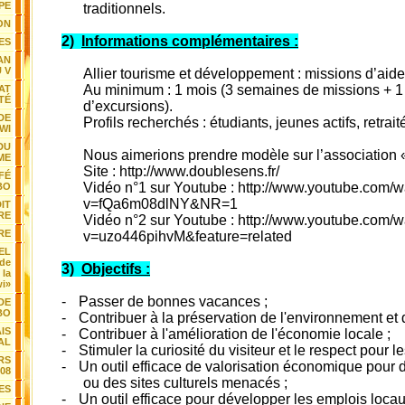
PE
traditionnels.
ON
2)
Informations complémentaires :
ES
AN
 V
Allier tourisme et développement : missions d’ai
Au minimum : 1 mois (3 semaines de missions + 
AT
TÉ
d’excursions).
DE
Profils recherchés : étudiants, jeunes actifs, retrait
WI
DU
Nous aimerions prendre modèle sur l’association 
ME
Site :
http://www.doublesens.fr/
FÉ
Vidéo n°1 sur Youtube :
http://www.youtube.com/w
BO
v=fQa6m08dlNY&NR=1
IT
RE
Vidéo n°2 sur Youtube :
http://www.youtube.com/w
RE
v=uzo446pihvM&feature=related
EL
 de
3)
Objectifs :
 la
wi»
-
Passer de bonnes vacances ;
DE
BO
-
Contribuer à la préservation de l'environnement et d
IS
-
Contribuer à l'amélioration de l'économie locale ;
AL
-
Stimuler la curiosité du visiteur et le respect pour les
ARS
-
Un outil efficace de valorisation économique pour 
08
ou des sites culturels menacés ;
ES
-
Un outil efficace pour développer les emplois locau