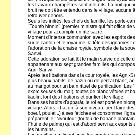
les travaux champêtres sont interdits. La nuit qui o
bruit ne doit être entendu dans le village, aucune 
retrouver dehors.
Seuls les initiés, les chefs de famille, les porte-ca
"Tounfo hinnin" (premier ministre qui fait office de 
village pour accomplir un rite sacré.
Moment d'intense communion avec les esprits des 
sur le canton et le royaume, la fête des ignames
l'adoration de la chaise royale, symbole de la sou
Sanwi.
Cette adoration se fait tôt le matin suivie de celle
appartenant aux sept grandes familles qui compos
Agni Sanwi.
Après les libations dans la cour royale, les Agni-S
plus beaux habits, de bazin ou de percal blanc, a
au marigot pour un bain rituel de purification. Les
exorciseuses du mal), toutes de blanc vêtues et 
kaolin, font des libations et purifient le village.
Dans ses habits d'apparât, le roi est porté en tri
village. Alors, chacun, à son niveau, peut faire de
boeuf, poulet...) à ses fétiches et consommer l'i
préparent le "Nvoufou" (foutou de banane plantai
l"huile de palme) qui est d'abord servi aux esprits 
les humains.
Les ripailles rivalisent avec les nombreuses dans