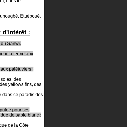
um, dans le
Akounougbé, Etuéboué,
d’intérêt :
i du Sanwi.
ve « la ferme aux
aux palétuviers :
 soles, des
des yellows fins, des
e dans ce paradis des
réputée pour ses
due de sable blanc :
que de la Côte