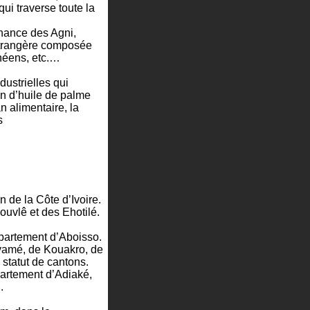
ui traverse toute la
nance des Agni,
 étrangère composée
néens, etc.…
dustrielles qui
on d’huile de palme
n alimentaire, la
s
 de la Côte d’Ivoire.
ouvlê et des Ehotilé.
épartement d’Aboisso.
yamé, de Kouakro, de
 statut de cantons.
partement d’Adiaké,
.