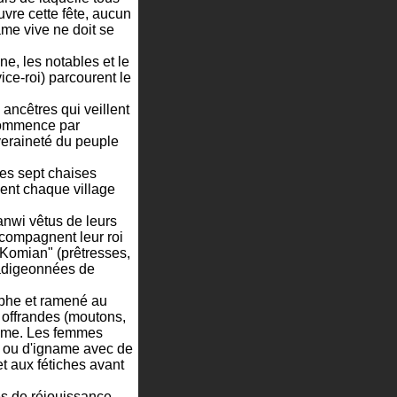
uvre cette fête, aucun
âme vive ne doit se
nne, les notables et le
vice-roi) parcourent le
ancêtres qui veillent
 commence par
veraineté du peuple
 des sept chaises
ent chaque village
anwi vêtus de leurs
ccompagnent leur roi
 "Komian" (prêtresses,
badigeonnées de
omphe et ramené au
s offrandes (moutons,
gname. Les femmes
n ou d'igname avec de
et aux fétiches avant
es de réjouissance