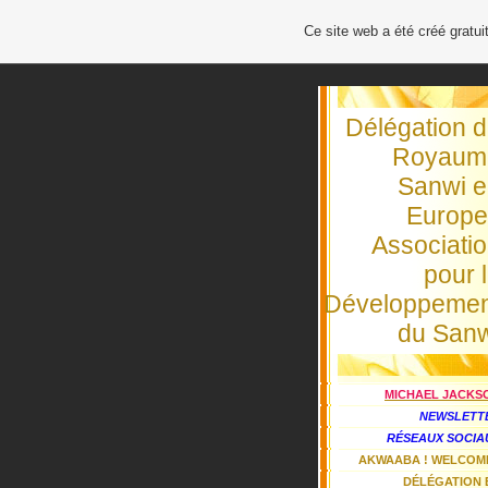
Ce site web a été créé grat
Délégation 
Royaum
Sanwi 
Europe
Associati
pour 
Développemen
du San
MICHAEL JACKS
NEWSLETT
RÉSEAUX SOCIA
AKWAABA ! WELCOME
DÉLÉGATION 