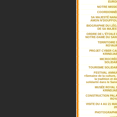
EURO
NOTRE MISSI
COORDONNÉ
SA MAJESTÉ NAN
AMON N'DOUFFOU
BIOGRAPHIE DU LÉG
DE SA MAJES
ORDRE DE L'ÉTOILE 
NOTRE-DAME DU SAN
TERRITOIRE 
ROYAU
PROJET CYBER CA
KRINDJA
MICROCRÉD
SOLIDAI
TOURISME SOLIDAI
FESTIVAL ANNU
«Semaine de la culture,
la tradition et de
solidarité dans le San
MUSÉE ROYAL 
KRINDJA
CONSTRUCTION PALA
ROY
VISITE DU 4 AU 21 M
20
PHOTOGRAPHI