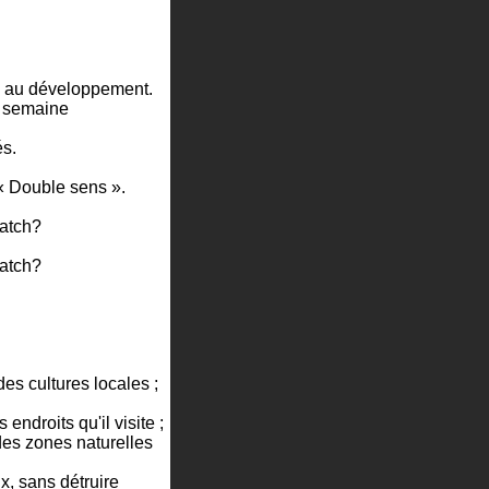
de au développement.
1 semaine
és.
« Double sens ».
atch?
atch?
es cultures locales ;
 endroits qu'il visite ;
des zones naturelles
x, sans détruire