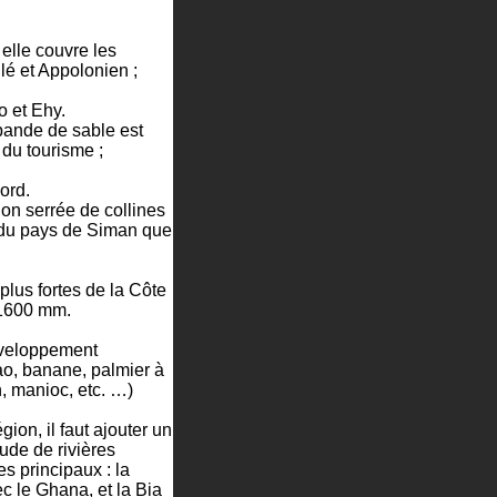
elle couvre les
lé et Appolonien ;
 et Ehy.
bande de sable est
du tourisme ;
ord.
ion serrée de collines
e du pays de Siman que
lus fortes de la Côte
 1600 mm.
éveloppement
ao, banane, palmier à
in, manioc, etc. …)
ion, il faut ajouter un
ude de rivières
s principaux : la
ec le Ghana, et la Bia