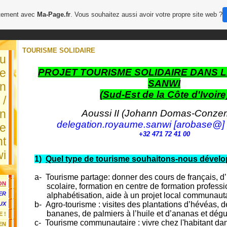
uitement avec
Ma-Page.fr
. Vous souhaitez aussi avoir votre propre site web ?
TOURISME SOLIDAIRE
du
e
PROJET TOURISME SOLIDAIRE DANS L
SANWI
en
(Sud-Est de la Côte d'Ivoire
 /
on
Aoussi II (Johann Domas-Conze
delegation.royaume.sanwi [arobase@]
le
+32 471 72 41 00
t
wi
1)
Quel type de tourisme souhaitons-nous dévelo
a-
Tourisme partage: donner des cours de français, d’
ON
scolaire, formation en centre de formation professi
ER
alphabétisation, aide à un projet local communauta
b-
Agro-tourisme : visites des plantations d’hévéas,
de
UX
bananes, de palmiers à l’huile et d’ananas et dégu
 !
c-
Tourisme communautaire : vivre chez l'habitant dan
EN