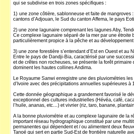
qui se subdivise en trois zones spécifiques :
1)
une zone côtière, sablonneuse et faite de mangroves : 
cantons
d’Adjouan, le Sud du canton Affema, le pays Eoti
2)
une zone lagunaire comprenant les lagunes Aby, Tendo
Ce complexe lagunaire séparé de la mer par une étroite 
particulièrement propice à la pêche et au développement 
3)
une zone forestière s’entendant d’Est en Ouest et au N
Entre le pays de Dandji-Bia, caractérisé par une success
et de crêtes non rocheuses, se présente la forêt primair
dominent les hautes collines Andima.
Le Royaume Sanwi enregistre une des pluviométries les p
d’Ivoire avec des précipitations annuelles supérieures à
Cette donnée géographique a grandement favorisé le d
exceptionnel des cultures industrielles (Hévéa, café, cac
l’huile, ananas, etc…) et vivrier (riz, taro, banane, planta
A la bonne pluviométrie et au complexe lagunaire de la rég
important réseau hydrographique constitué par une multit
permanentes qui dépendent et / ou alimentent deux fleuve
Tanoé qui sert en partie Sud-Est de frontière naturelle av