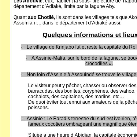
Les Adouvlê
, eux, habitent la sous- préfecture de Tiapo
département d’Adiaké, limité par la lagune Aby.
Quant
aux Ehotilé
, ils sont dans les villages tels que 
Assomlan…, dans le département d’Adiaké aussi.
Quelques informations et lieux 
-
Le village de Krinjabo fut et reste la capitale du Ro
-
A Assinie-Mafia, sur le bord de la lagune, se trou
crocodiles ».
-
Non loin d’Assinie à Assouindé se trouve le village 
Le visiteur peut y pêcher, chasser ou observer des
barracudas, des bonites, coryphènes, des wahoo, 
cachalots, des capitaines, des marlins, etc…
De quoi éviter tout ennui aux amateurs de la pêch
poissons.
-
Assinie : Le Paradis terrestre du sud-est ivoirien, 
fameux cocotiers ombrageant une magnifique éten
Située à une heure d’Abidjan, la capitale économi