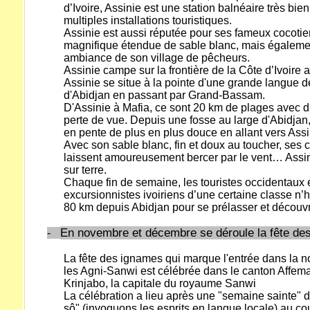
d’Ivoire, Assinie est une station balnéaire très bie
multiples installations touristiques.
Assinie est aussi réputée pour ses fameux cocoti
magnifique étendue de sable blanc, mais égaleme
ambiance de son village de pêcheurs.
Assinie campe sur la frontière de la Côte d’Ivoire 
Assinie se situe à la pointe d'une grande langue d
d'Abidjan en passant par Grand-Bassam.
D'Assinie à Mafia, ce sont 20 km de plages avec du
perte de vue. Depuis une fosse au large d'Abidjan
en pente de plus en plus douce en allant vers Assi
Avec son sable blanc, fin et doux au toucher, ses c
laissent amoureusement bercer par le vent… Assini
sur terre.
Chaque fin de semaine, les touristes occidentaux 
excursionnistes ivoiriens d’une certaine classe n’hé
80 km depuis Abidjan pour se prélasser et découvri
En novembre et décembre se déroule la fête de
-
La fête des ignames qui marque l'entrée dans la 
les Agni-Sanwi est célébrée dans le canton Affema
Krinjabo, la capitale du royaume Sanwi
La célébration a lieu après une "semaine sainte"
sô" (invoquons les esprits en langue locale) au co