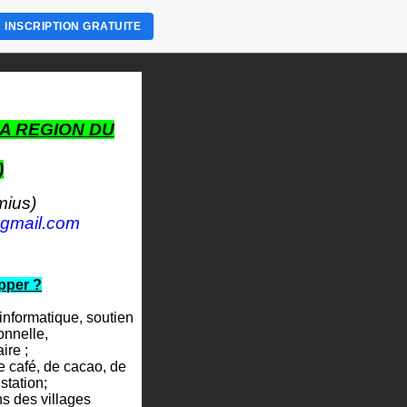
INSCRIPTION GRATUITE
A REGION DU
)
mius)
 gmail.com
pper ?
informatique, soutien
onnelle,
ire ;
 café, de cacao, de
station;
s des villages