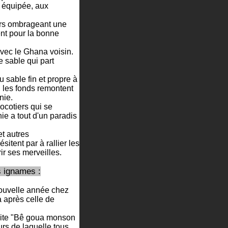
n équipée, aux
ers ombrageant une
nt pour la bonne
avec le Ghana voisin.
e sable qui part
 sable fin et propre à
, les fonds remontent
nie.
ocotiers qui se
e a tout d'un paradis
et autres
sitent par à rallier les
r ses merveilles.
s ignames :
nouvelle année chez
 après celle de
 dite "Bê goua monson
urs de laquelle tous