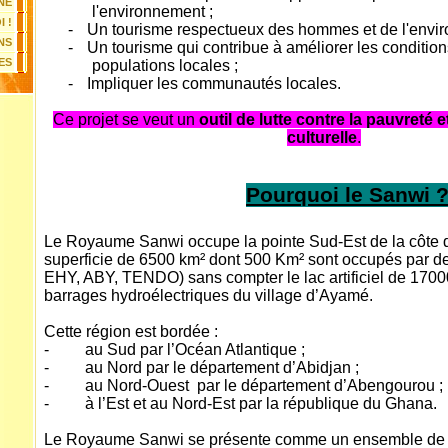
NE
l'environnement ;
 !
-
Un tourisme respectueux des hommes et de l'envir
NS
-
Un tourisme qui contribue à améliorer les condition
ES
populations locales ;
-
Impliquer les communautés locales.
Ce projet se veut un
outil de lutte contre la pauvreté 
culturelle
.
Pourquoi le Sanwi 
Le Royaume Sanwi occupe la pointe Sud-Est de la côte d
superficie de 6500 km² dont 500 Km² sont occupés par 
EHY, ABY, TENDO) sans compter le lac artificiel de 1700
barrages hydroélectriques du village d’Ayamé.
Cette région est bordée :
- au Sud par l’Océan Atlantique ;
- au Nord par le département d’Abidjan ;
- au Nord-Ouest par le département d’Abengourou ;
- à l’Est et au Nord-Est par la république du Ghana.
Le Royaume Sanwi se présente comme un ensemble de co