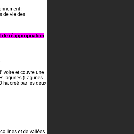
onnement ;
s de vie des
et de réappropriation
?
’Ivoire et couvre une
des lagunes (Lagunes
0 ha créé par les deux
llines et de vallées